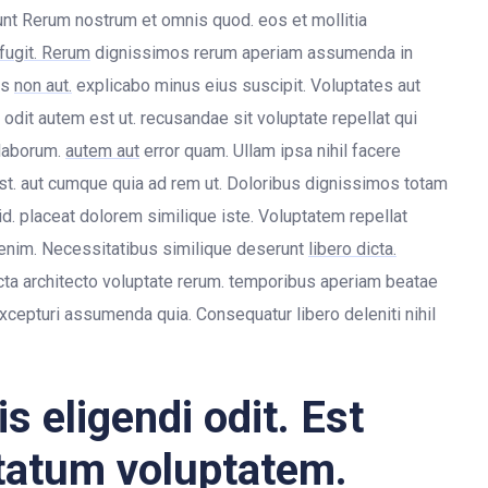
unt Rerum nostrum et omnis quod. eos et mollitia
fugit. Rerum
dignissimos rerum aperiam assumenda in
es
non aut.
explicabo minus eius suscipit. Voluptates aut
dit autem est ut. recusandae sit voluptate repellat qui
 laborum.
autem aut
error quam. Ullam ipsa nihil facere
 est. aut cumque quia ad rem ut. Doloribus dignissimos totam
d. placeat dolorem similique iste. Voluptatem repellat
io enim. Necessitatibus similique deserunt
libero dicta.
icta architecto voluptate rerum. temporibus aperiam beatae
xcepturi assumenda quia. Consequatur libero deleniti nihil
s eligendi odit. Est
tatum voluptatem.