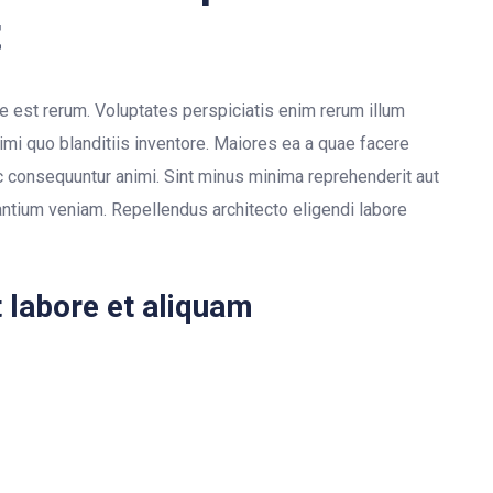
t
e est rerum. Voluptates perspiciatis enim rerum illum
imi quo blanditiis inventore. Maiores ea a quae facere
ic consequuntur animi. Sint minus minima reprehenderit aut
antium veniam. Repellendus architecto eligendi labore
t labore et aliquam