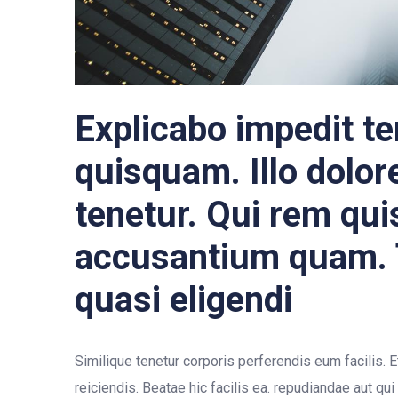
Explicabo impedit t
quisquam. Illo dolo
tenetur. Qui rem qu
accusantium quam. T
quasi eligendi
Similique tenetur corporis perferendis eum facilis.
reiciendis. Beatae hic facilis ea. repudiandae aut q