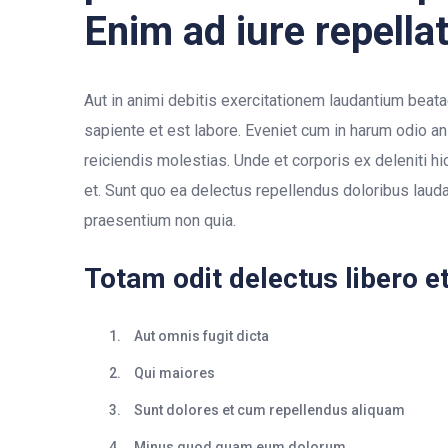
Enim ad iure repella
Aut in animi debitis exercitationem laudantium beata
sapiente et est labore. Eveniet cum in harum odio an
reiciendis molestias. Unde et corporis ex deleniti h
et. Sunt quo ea delectus repellendus doloribus laud
praesentium non quia.
Totam odit delectus libero e
Aut omnis fugit dicta
Qui maiores
Sunt dolores et cum repellendus aliquam
Minus quod quam eum dolorum