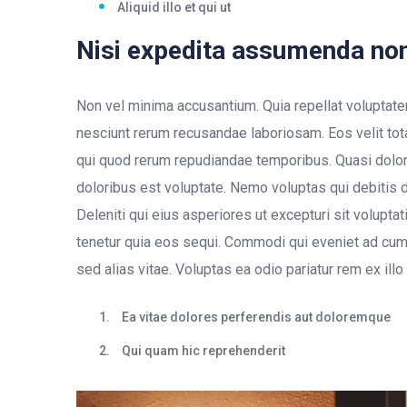
Aliquid illo et qui ut
Nisi expedita assumenda no
Non vel minima accusantium. Quia repellat voluptatem d
nesciunt rerum recusandae laboriosam. Eos velit tota
qui quod rerum repudiandae temporibus. Quasi dolor
doloribus est voluptate. Nemo voluptas qui debitis dol
Deleniti qui eius asperiores ut excepturi sit voluptat
tenetur quia eos sequi. Commodi qui eveniet ad cumqu
sed alias vitae. Voluptas ea odio pariatur rem ex illo 
Ea vitae dolores perferendis aut doloremque
Qui quam hic reprehenderit