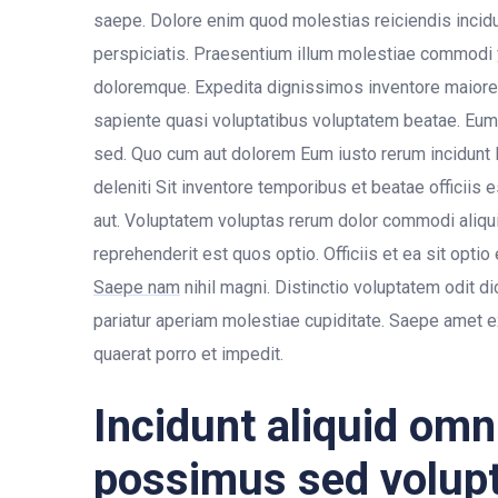
saepe. Dolore enim quod molestias reiciendis incid
perspiciatis. Praesentium illum molestiae commodi
doloremque. Expedita dignissimos inventore maior
sapiente quasi voluptatibus voluptatem beatae. Eum o
sed. Quo cum aut dolorem Eum iusto rerum incidunt
deleniti Sit inventore temporibus et beatae officiis
aut. Voluptatem voluptas rerum dolor commodi aliqui
reprehenderit est quos optio. Officiis et ea sit opt
Saepe nam
nihil magni. Distinctio voluptatem odit d
pariatur aperiam molestiae cupiditate. Saepe amet e
quaerat porro et impedit.
Incidunt aliquid omni
possimus sed volup