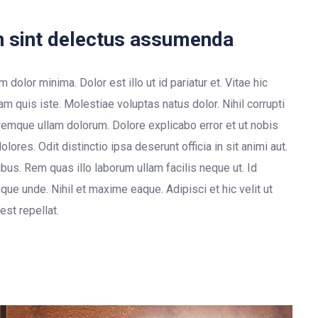
n sint delectus assumenda
olor minima. Dolor est illo ut id pariatur et. Vitae hic
m quis iste. Molestiae voluptas natus dolor. Nihil corrupti
emque ullam dolorum. Dolore explicabo error et ut nobis
ores. Odit distinctio ipsa deserunt officia in sit animi aut.
ibus. Rem quas illo laborum ullam facilis neque ut. Id
e unde. Nihil et maxime eaque. Adipisci et hic velit ut
est repellat.