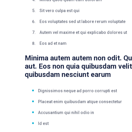
Sit vero culpa est qui
Eos voluptates sed ut labore rerum voluptate
Autem vel maxime et qui explicabo dolores ut
Eos ad et nam
Minima autem autem non odit. Q
aut. Eos non quia quibusdam veli
quibusdam nesciunt earum
Dignissimos neque ad porro corrupti est
Placeat enim quibusdam atque consectetur
Accusantium qui nihil odio in
Id est