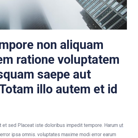
empore non aliquam
rem ratione voluptatem
isquam saepe aut
otam illo autem et id
 Et et sed Placeat iste doloribus impedit tempore. Harum
ut
ui error ipsa omnis. voluptates maxime modi error earum